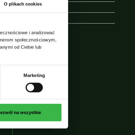
ć
O plikach cookies
Przyroda Alaski
Wycieczka na Alaskę
ołecznościowe i analizować
24
artnerom społecznościowym,
anymi od Ciebie lub
u
Marketing
ezwól na wszystkie