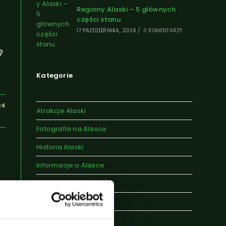
Regiony Alaski – 5 głównych
części stanu
17 PAŹDZIERNIKA, 2024
/
0 KOMENTARZY
ę
Kategorie
24
Atrakcje Alaski
Fotografia na Alasce
Historia Alaski
Informacje o Alasce
Legendy
Miasta Alaski
Pogoda na Alasce