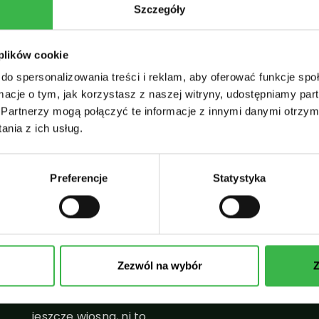
zdrowi, na lotnisku w Anchorage musieli odetchną
Szczegóły
bardzo głęboko. Nie był to pewnie
najprzyjemniejszy…
 plików cookie
do spersonalizowania treści i reklam, aby oferować funkcje sp
4 LIPCA, 20
ormacje o tym, jak korzystasz z naszej witryny, udostępniamy p
Partnerzy mogą połączyć te informacje z innymi danymi otrzym
nia z ich usług.
POGODA NA ALASCE
/
PRZYRODA ALASKI
/
WYCIECZKA NA
ALASKĘ
Pogoda Na Alasce – Marzec. Co Robić W Marc
Preferencje
Statystyka
Na Alasce
Subiektywnie od autora Kolejny miesiąc życia na
Alasce minął niepostrzeżenie. Marzec oraz
Zezwól na wybór
Z
kwiecień, od początku mojego pobytu, były przez
lokalsów wskazywane jako brzydki okres. Ni to
jeszcze wiosna, ni to…