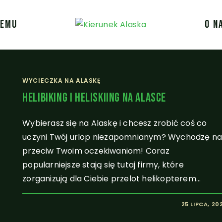
JEMU
O N
WYCIECZKA NA ALASKĘ
Helibiking I Heliskiing Na Alasce
Wybierasz się na Alaskę i chcesz zrobić coś co
uczyni Twój urlop niezapomnianym? Wychodzę n
przeciw Twoim oczekiwaniom! Coraz
popularniejsze stają się tutaj firmy, które
zorganizują dla Ciebie przelot helikopterem…
25 LIPCA, 20