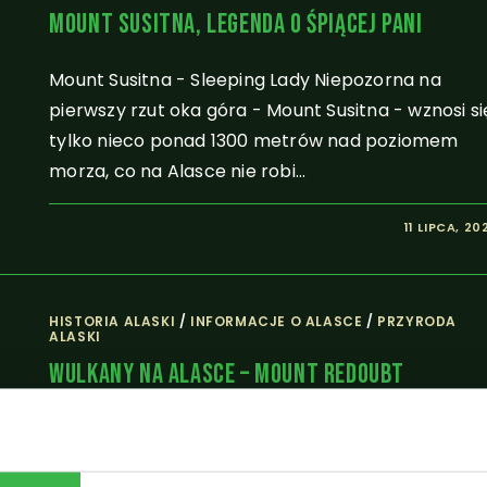
Mount Susitna, Legenda O Śpiącej Pani
Mount Susitna - Sleeping Lady Niepozorna na
pierwszy rzut oka góra - Mount Susitna - wznosi si
tylko nieco ponad 1300 metrów nad poziomem
morza, co na Alasce nie robi…
11 LIPCA, 20
HISTORIA ALASKI
/
INFORMACJE O ALASCE
/
PRZYRODA
ALASKI
Wulkany Na Alasce – Mount Redoubt
Lot 867, Amsterdam - Tokio Gdy 15-ego grudnia
1989 roku 231 pasażerów opuściło samolot, cali i