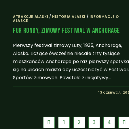
ATRAKCJE ALASKI
/
HISTORIA ALASKI
/
INFORMACJE O
ALASCE
Fur Rondy, Zimowy Festiwal W Anchorage
Pierwszy festiwal zimowy Luty, 1935, Anchorage,
Alaska. Liczące ówcześnie niecałe trzy tysiące
mieszkańców Anchorage po raz pierwszy spotyk
się na ulicach miasta aby uczestniczyć w Festiwal
Sportów Zimowych. Powstałe z inicjatywy…
13 CZERWCA, 20
1
2
3
4