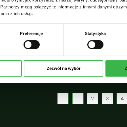
Przystanek Alaska
Partnerzy mogą połączyć te informacje z innymi danymi otrzym
nia z ich usług.
Poniższy artykuł mojego autorstwa pt. "Przystane
Alaska" pojawił się w Tygodniku Angora w marcu
Preferencje
Statystyka
2018 roku. Swoją krainę określają „The Last
Frontier” (Ostatnia Granica) lub, wznioślej, „The
Great Land” (Wspaniały Ląd),…
Zezwól na wybór
Z
23 MAJA, 20
1
2
3
4