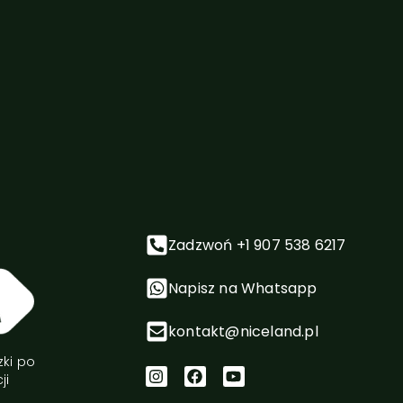
Zadzwoń +1 907 538 6217
Napisz na Whatsapp
kontakt@niceland.pl
zki po
ji