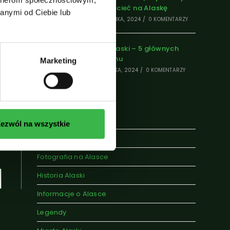
najlepiej lecieć na Alaskę
anymi od Ciebie lub
24 PAŹDZIERNIKA, 2024
/
0 KOMENTARZY
k
Regiony Alaski – 5 głównych
części stanu
Marketing
17 PAŹDZIERNIKA, 2024
/
0 KOMENTARZY
Kategorie
ezwól na wszystkie
24
Atrakcje Alaski
Fotografia na Alasce
Historia Alaski
Informacje o Alasce
Legendy