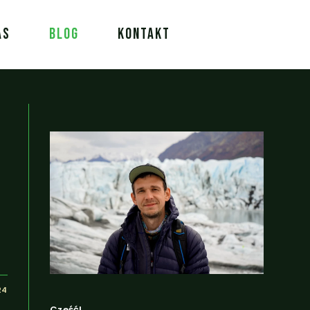
AS
BLOG
KONTAKT
24
Cześć!