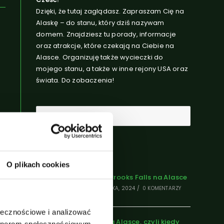
Dzięki, że tutaj zaglądasz. Zapraszam Cię na
Alaskę – do stanu, który dziś nazywam
domem. Znajdziesz tu porady, informacje
oraz atrakcje, które czekają na Ciebie na
Alasce. Organizuję także wycieczki do
mojego stanu, a także w inne rejony USA oraz
świata. Do zobaczenia!
Najnowsze Posty
O plikach cookies
24
Wizyta w Brooks Falls na Alasce
31 PAŹDZIERNIKA, 2024
/
0 KOMENTARZY
ołecznościowe i analizować
Pogoda na Alasce, czyli kiedy
artnerom społecznościowym,