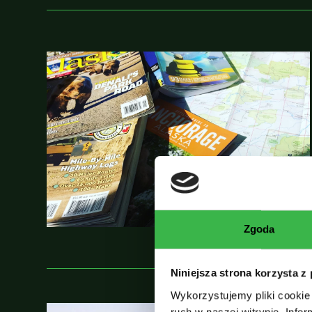
Zgoda
Niniejsza strona korzysta z
Wykorzystujemy pliki cookie 
ruch w naszej witrynie. Inf