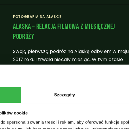
FOTOGRAFIA NA ALASCE
Alaska – Relacja Filmowa Z Miesięcznej
Podróży
Swoją pierwszą podróż na Alaskę odbyłem w maju
2017 roku i trwała niecały miesiąc. W tym czasie
udało mi się zobaczyć spory kawałek stanu i
zarejestrować poczciwym Olympusem trochę
scen.…
Szczegóły
30 MAJA, 20
 plików cookie
do spersonalizowania treści i reklam, aby oferować funkcje sp
INFORMACJE O ALASCE
/
PRZYRODA ALASKI
/
WYCIECZKA
NA ALASKĘ
ormacje o tym, jak korzystasz z naszej witryny, udostępniamy p