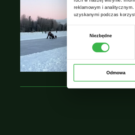
reklamowym i analitycznym. 
uzyskanymi podczas korzysta
W
Niezbędne
y
b
ó
r
z
g
Odmowa
o
d
y