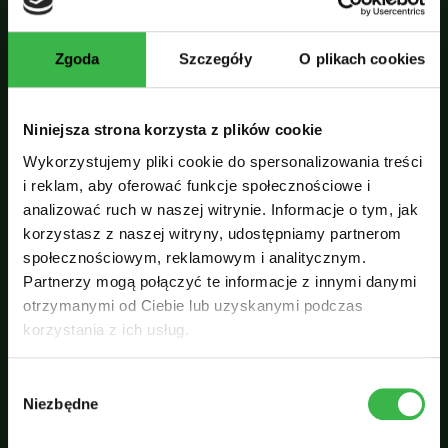
Zgoda
Szczegóły
O plikach cookies
FOTOGRAFIA NA ALASCE
Niniejsza strona korzysta z plików cookie
Alaska – Relacja Filmowa Z Miesięcznej
Wykorzystujemy pliki cookie do spersonalizowania treści
Podróży
i reklam, aby oferować funkcje społecznościowe i
analizować ruch w naszej witrynie. Informacje o tym, jak
korzystasz z naszej witryny, udostępniamy partnerom
Swoją pierwszą podróż na Alaskę odbyłem w maju
społecznościowym, reklamowym i analitycznym.
2017 roku i trwała niecały miesiąc. W tym czasie
Partnerzy mogą połączyć te informacje z innymi danymi
udało mi się zobaczyć spory kawałek stanu i
otrzymanymi od Ciebie lub uzyskanymi podczas
zarejestrować poczciwym Olympusem trochę
korzystania z ich usług.
scen.…
W
30 MAJA, 2024
Niezbędne
y
b