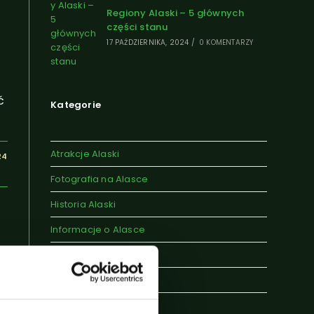
Regiony Alaski – 5 głównych
części stanu
17 PAŹDZIERNIKA, 2024
/
0 KOMENTARZY
ć
Kategorie
Atrakcje Alaski
24
Fotografia na Alasce
Historia Alaski
Informacje o Alasce
Legendy
Miasta Alaski
,
Pogoda na Alasce