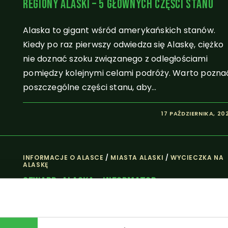
Regiony Alaski – 5 Głównych Części Stanu
Alaska to gigant wśród amerykańskich stanów.
Kiedy po raz pierwszy odwiedza się Alaskę, ciężko
nie doznać szoku związanego z odległościami
pomiędzy kolejnymi celami podróży. Warto pozna
poszczególne części stanu, aby…
17 PAŹDZIERNIKA, 20
INFORMACJE O ALASCE
/
MIASTA ALASKI
/
WYCIECZKA NA
ALASKĘ
Seward, Alaska – Informator
Seward to jedno z moich ulubionych miejsc w
całym stanie, które odwiedzamy przynajmniej kilka