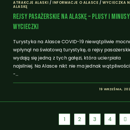
ATRAKCJE ALASKI
/
INFORMACJE O ALASCE
/
WYCIECZKA 
ALASKĘ
Rejsy Pasażerskie Na Alaskę – Plusy I Minusy
Wycieczki
Turystyka na Alasce COVID-19 niewątpliwie mocn
wpłynął na światową turystykę, a rejsy pasażerski
wydają się jedną z tych gałęzi, która ucierpiała
najsilniej. Na Alasce nikt nie ma jednak wątpliwości
-…
19 WRZEŚNIA, 20
1
2
3
4