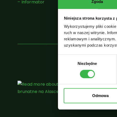
Zgoda
Niniejsza strona korzysta z
Wykorzystujemy pliki cookie 
ruch w naszej witrynie. Inf
reklamowym i analitycznym. 
uzyskanymi podczas korzysta
W
Niezbędne
y
b
ó
r
z
g
Odmowa
o
d
y