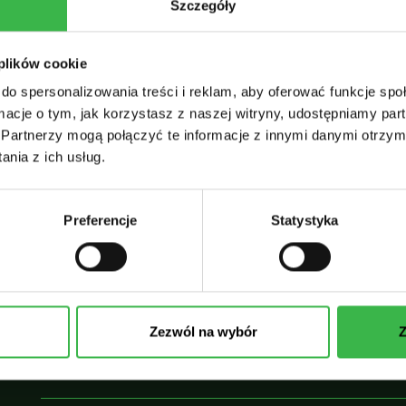
Szczegóły
jeśli nie kilkanaście, razy w roku.Seward położone
jest na obszarze Półwyspu Kenai, nad Zatoką
 plików cookie
Zmartwychwstania (Resurrection…
do spersonalizowania treści i reklam, aby oferować funkcje sp
ormacje o tym, jak korzystasz z naszej witryny, udostępniamy p
10 PAŹDZIERNIKA, 20
Partnerzy mogą połączyć te informacje z innymi danymi otrzym
nia z ich usług.
FOTOGRAFIA NA ALASCE
/
PRZYRODA ALASKI
Niedźwiedzie Brunatne Na Alasce
Preferencje
Statystyka
Niedźwiedzie brunatne to niewątpliwie ikona wśró
zwierząt Alaski. Każdego roku tysiące turystów i
fotografów przybywa do naszego stanu, aby
Zezwól na wybór
Z
bezpiecznie obserwować te drapieżniki.Szacuje się
że populacja niedźwiedzi brunatnych na Alasce…