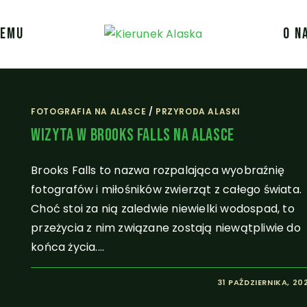
JEMU
O N
FOTOGRAFIA NA ALASCE
/
PRZYRODA ALASKI
Wizyta W Brooks Falls Na Alasce
Brooks Falls to nazwa rozpalająca wyobraźnię
fotografów i miłośników zwierząt z całego świata.
Choć stoi za nią zaledwie niewielki wodospad, to
przeżycia z nim związane zostają niewątpliwie do
końca życia.…
31 PAŹDZIERNIKA, 20