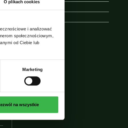
O plikach cookies
Przyroda Alaski
Wycieczka na Alaskę
ołecznościowe i analizować
artnerom społecznościowym,
24
anymi od Ciebie lub
Marketing
d
ezwól na wszystkie
,