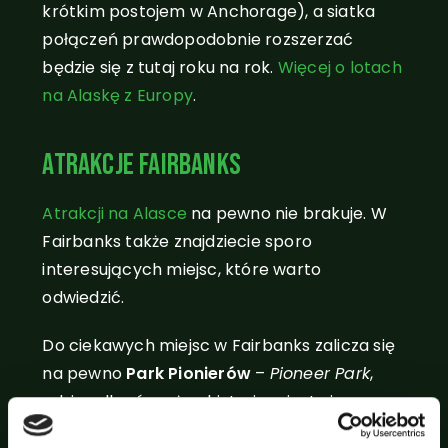
krótkim postojem w Anchorage), a siatka
połączeń prawdopodobnie rozszerzać
będzie się z tutaj roku na rok.
Więcej o lotach
na Alaskę z Europy
.
Atrakcje Fairbanks
Atrakcji na Alasce
na pewno nie brakuje. W
Fairbanks także znajdziecie sporo
interesujących miejsc, które warto
odwiedzić.
Do ciekawych miejsc w Fairbanks zalicza się
na pewno
Park Pionierów
–
Pioneer Park
,
gdzie odkryć można historię miasta i
przenieść się do przeszłości. W centrum