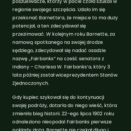
poszukiwacze, którzy w pocie czoła szukali w
regionie swojego szczęścia. Udało im się
przekonać Barnette’a, że miejsce to ma duży
potencjał, a ten zdecydował się
przezimować. W kolejnym roku Barnette, za
namową spotkanego na swojej drodze
sędziego, zdecydował się nadać osadzie
nazwę „Fairbanks” na cześć senatora z
Indiany – Charlesa W. Fairbanks’a, który 3
lata później został wiceprezydentem Stanów
Zjednoczonych.
Gdy kupiec szykował się do kontynuacji
swojej podróży, dotarła do niego wieść, która
zmieniła bieg historii. 22-ego lipca 1902 roku
odnaleziono nieopodal Fairbanks pierwsze
pokłady złota. Barnette nie czekał długo i