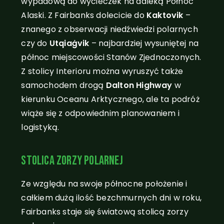
wypadową do wycieczek na daleką Północ
Alaski. Z Fairbanks dolecicie do
Kaktovik
–
znanego z obserwacji niedźwiedzi polarnych
czy do
Utqiaġvik
– najbardziej wysuniętej na
północ miejscowości Stanów Zjednoczonych.
Z stolicy Interioru można wyruszyć także
samochodem drogą
Dalton Highway
w
kierunku Oceanu Arktycznego, ale ta podróż
wiąże się z odpowiednim planowaniem i
logistyką.
Stolica zorzy polarnej
Ze względu na swoje północne położenie i
całkiem dużą ilość bezchmurnych dni w roku,
Fairbanks staje się światową stolicą zorzy