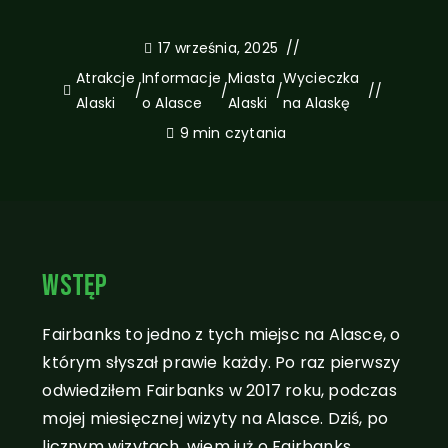
17 września, 2025
Atrakcje
Informacje
Miasta
Wycieczka
/
/
/
Alaski
o Alasce
Alaski
na Alaskę
9 min czytania
Wstęp
Fairbanks to jedno z tych miejsc na Alasce, o
którym słyszał prawie każdy. Po raz pierwszy
odwiedziłem Fairbanks w 2017 roku, podczas
mojej miesięcznej wizyty na Alasce. Dziś, po
licznym wizytach, wiem już o Fairbanks