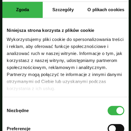
miasta stworzono właściwie małe
Zgoda
Szczegóły
O plikach cookies
miasteczko, w którym każdy znajdzie coś dla
siebie – także rodziny z dzieciakami.
Niniejsza strona korzysta z plików cookie
Morris Thompson Cultural & Visitors Center
Wykorzystujemy pliki cookie do spersonalizowania treści
to kolejne ciekawe miejsce na mapie
i reklam, aby oferować funkcje społecznościowe i
Fairbanks, do którego każdy odwiedzający
analizować ruch w naszej witrynie. Informacje o tym, jak
powinien zajrzeć. Oprócz interesujących
korzystasz z naszej witryny, udostępniamy partnerom
historii oraz olbrzymiej dawki wiedzy do
społecznościowym, reklamowym i analitycznym.
zdobycia, centrum oferuje także regularne
Partnerzy mogą połączyć te informacje z innymi danymi
projekcje filmów dotyczących zarówno
otrzymanymi od Ciebie lub uzyskanymi podczas
korzystania z ich usług.
Interioru, jak i całej Alaski.
Jedną z najwyżej ocenianych atrakcji jest
W
Niezbędne
y
Museum of the North
, czyli
Muzeum
b
Północy
. Jest ono zlokalizowane na terenie
ó
Uniwersytetu w Fairbanks i oferuje olbrzymią
Preferencje